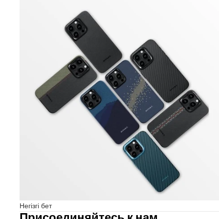
Негізгі бет
Негізгі бет
Присоединяйтесь к нам