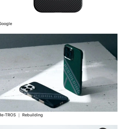
Google
Re-TROS ｜ Rebuilding
Re-TROS ｜ Rebuilding
Коллекция Rhapsody