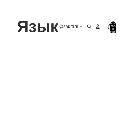
Язык
Всего
товаров
в
корзине:
0