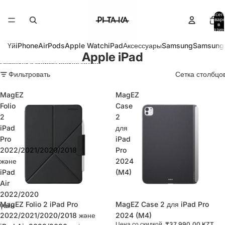
Перейти к контенту
Всег
товар
в
корзин
0
Үй
iPhone
AirPods
Apple Watch
iPad
Аксессуары
Samsung
Samsung
Apple iPad
Перейти к списку результатов
Фильтровать
Сетка столбцо
MagEZ
MagEZ
Folio
Case
2
2
iPad
для
Pro
iPad
2022/2021/2020/2018
Pro
және
2024
iPad
(M4)
Air
2022/2020
MagEZ Folio 2 iPad Pro
Распродано
MagEZ Case 2 для iPad Pro
үшін
2022/2021/2020/2018 және
2024 (M4)
Цена со скидкой
₸37,990.00 KZT