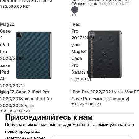
iPad Air 2022/2020 үшін
Обычная цена
₸45,990.00 KZT
₸32,990.00 KZT
MagEZ
iPad
Case
Pro
2
2022/2021
iPad
үшін
Pro
MagEZ
2020/2018
Case
және
Pro
iPad
(сымсыз
Air
зарядтау)
2020/2022
MagEZ Case 2 iPad Pro
iPad Pro 2022/2021 үшін MagEZ
үшін
2020/2018 және iPad Air
Case Pro (сымсыз зарядтау)
₸35,990.00 KZT
2020/2022 үшін
₸39,990.00 KZT
Присоединяйтесь к нам
Получайте эксклюзивные предложения и первыми узнавайте о
новых продуктах.
Электронный адрес