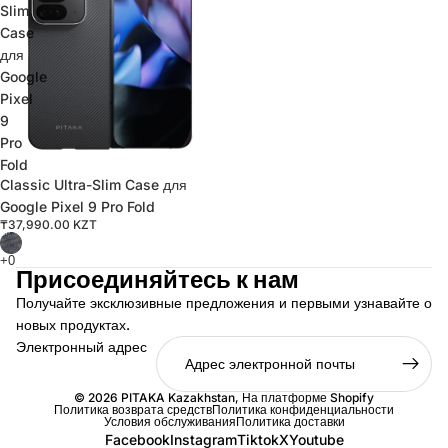
Slim
Case
для
Google
Pixel
9
Pro
Fold
Classic Ultra-Slim Case для
Google Pixel 9 Pro Fold
₸37,990.00 KZT
Присоединяйтесь к нам
Получайте эксклюзивные предложения и первыми узнавайте о
новых продуктах.
Электронный адрес
© 2026
PITAKA Kazakhstan
, На платформе Shopify
Политика возврата средств
Политика конфиденциальности
Условия обслуживания
Политика доставки
Facebook
Instagram
Tiktok
X
Youtube