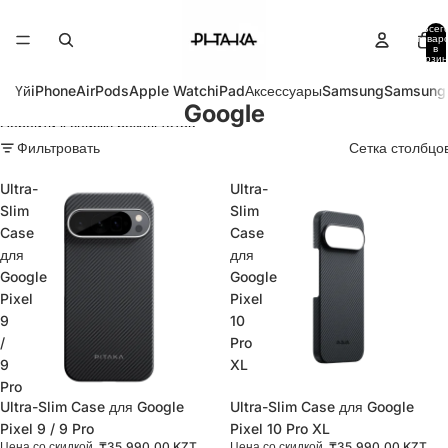
Перейти к контенту
Всег
товар
в
корзин
0
Үй
iPhone
AirPods
Apple Watch
iPad
Аксессуары
Samsung
Samsung
Google
Перейти к списку результатов
Фильтровать
Сетка столбцо
Ultra-
Ultra-
Slim
Slim
Case
Case
для
для
Google
Google
Pixel
Pixel
9
10
/
Pro
9
XL
Pro
Распродано
Ultra-Slim Case для Google
Распродано
Ultra-Slim Case для Google
Pixel 9 / 9 Pro
Pixel 10 Pro XL
Цена со скидкой
₸35,990.00 KZT
Цена со скидкой
₸35,990.00 KZT