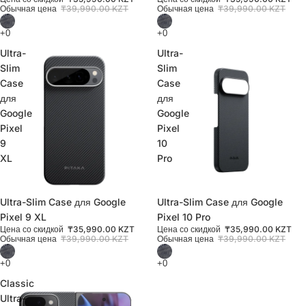
Обычная цена
₸39,990.00 KZT
Обычная цена
₸39,990.00 KZT
Ultra-
Ultra-
Slim
Slim
Case
Case
для
для
Google
Google
Pixel
Pixel
9
10
XL
Pro
Распродано
Ultra-Slim Case для Google
Распродажа
Ultra-Slim Case для Google
Pixel 9 XL
Pixel 10 Pro
Цена со скидкой
₸35,990.00 KZT
Цена со скидкой
₸35,990.00 KZT
Обычная цена
₸39,990.00 KZT
Обычная цена
₸39,990.00 KZT
Classic
Ultra-