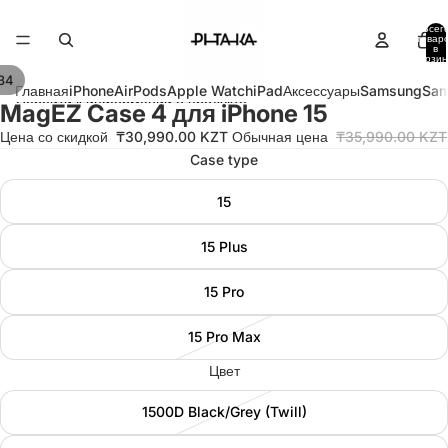
Перейти к контенту
Всег
товар
в
корзин
0
34
извести
извести
извести
Главная
iPhone
AirPods
Apple Watch
iPad
Аксессуары
Samsung
Sam
Перейти к информации о продукте
MagEZ Case 4 для iPhone 15
део
део
део
Цена со скидкой
₸30,990.00 KZT
Обычная цена
₸35,990.00 KZT
Case type
15
15 Plus
15 Pro
15 Pro Max
Цвет
1500D Black/Grey (Twill)